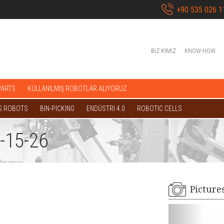
+90 535 026 1
BIZ KIMIZ
KNOW-HOW
PARTS
KULLANILMIŞ ROBOTLAR ALIYORUZ
G ROBOTS
BIN-PICKING
ENDÜSTRI 4.0
ROBOTIC CELLS
-15-26
Picture