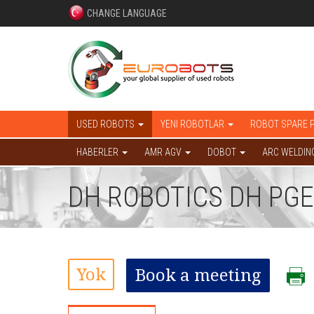
CHANGE LANGUAGE
USED ROBOTS
YENI ROBOTLAR
ROBOT SPARE 
HABERLER
AMR AGV
DOBOT
ARC WELDIN
DH ROBOTICS DH PGE
Yok
Book a meeting