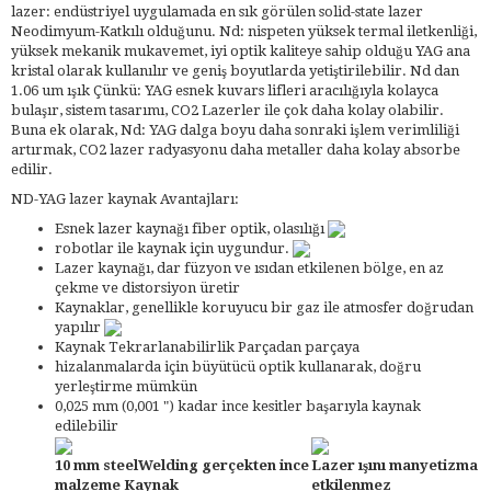
lazer: endüstriyel uygulamada en sık görülen solid-state lazer
Neodimyum-Katkılı olduğunu. Nd: nispeten yüksek termal iletkenliği,
yüksek mekanik mukavemet, iyi optik kaliteye sahip olduğu YAG ana
kristal olarak kullanılır ve geniş boyutlarda yetiştirilebilir. Nd dan
1.06 um ışık Çünkü: YAG esnek kuvars lifleri aracılığıyla kolayca
bulaşır, sistem tasarımı, CO2 Lazerler ile çok daha kolay olabilir.
Buna ek olarak, Nd: YAG dalga boyu daha sonraki işlem verimliliği
artırmak, CO2 lazer radyasyonu daha metaller daha kolay absorbe
edilir.
ND-YAG lazer kaynak Avantajları:
Esnek lazer kaynağı fiber optik, olasılığı
robotlar ile kaynak için uygundur.
Lazer kaynağı, dar füzyon ve ısıdan etkilenen bölge, en az
çekme ve distorsiyon üretir
Kaynaklar, genellikle koruyucu bir gaz ile atmosfer doğrudan
yapılır
Kaynak Tekrarlanabilirlik Parçadan parçaya
hizalanmalarda için büyütücü optik kullanarak, doğru
yerleştirme mümkün
0,025 mm (0,001 ") kadar ince kesitler başarıyla kaynak
edilebilir
10 mm steelWelding gerçekten ince
Lazer ışını manyetizma
malzeme Kaynak
etkilenmez