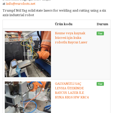
at
info@eurobots.net
Trumpf Nd:Yag solid state lasers for welding and cutting using a six
axis industrial robot
Ürün kodu
Durum
Kesme veya kaynak
Var
hücresi için kuka
robotlu Raycus Laser
GALVANİZLİ SAÇ
Var
LEVHA ÜZERİNDE
RAYCUS LAZER İLE
KUKA KR16 HW KRC4