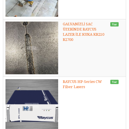
GALVANİZLİ SAC
Var
ÜZERİNDE RAYCUS
LAZER İLE KUKA KR210
R2700
RAYCUS HP-Series CW
Var
Fiber Lasers