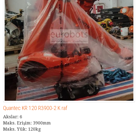
Quantec KR 120 R3900-2 K raf
Akslar: 6
Maks. Erişim: 3900mm
Maks. Yük: 120kg