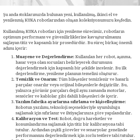
Şu anda stoklarımızda bulunan yeni, kullanılmış, ikinci el ve
yenilenmiş KUKA robotlarından oluşan koleksiyonumuzu keşfedin.
Kullanılmış KUKA robotları için yenileme sürecimiz, robotların
optimum performans ve güvenilirliklerine kavuşturulmasını
sağlayan titiz ve kapsamlı bir prosedürdür. Bu süreç birkaç önemli
adımı içerir:
Muayene ve Değerlendirme:
Kullanılan her robot, aşınma,
hasar veya olası sorunları belirleyerek durumunu
değerlendirmek için kapsamlı bir şekilde incelenir. Bu ilk
değerlendirme, yenileme planının temelini oluşturur.
Temizlik ve Onarım:
Tüm bileşenler temizlenir ve hasarlı
parçalar onarılır veya orijinal bileşenlerle değiştirilir. Bu,
yalnızca görünür parçaları değil aynı zamanda motorlar,
sensörler ve kablolar gibi dahili bileşenleri de içerir.
Yazılım fabrika ayarlarına sıfırlama ve kişiselleştirme:
Robotun yazılımı, teknoloji seçenekleriyle uyumluluğu
sağlamak için sıfırlanır ve ihtiyaçlarınıza göre yapılandırılır.
Kalibrasyon ve Test:
Robot, doğru hareketler ve
konumlandırma sağlamak için titiz bir kalibrasyona tabi
tutulur. Ardından çeşitli görevler ve senaryolar genelinde
performansını değerlendirmek için zorlu testlere tabi tutulur.