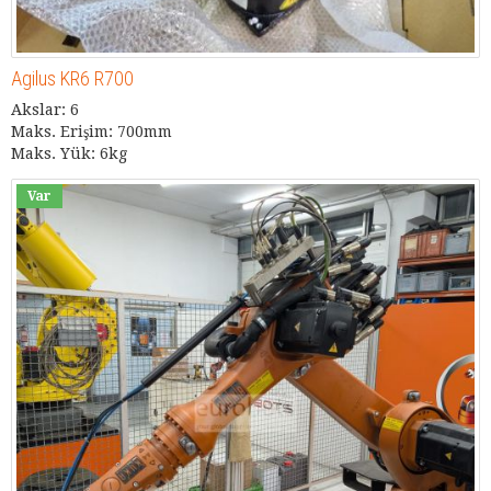
Agilus KR6 R700
Akslar: 6
Maks. Erişim: 700mm
Maks. Yük: 6kg
Var