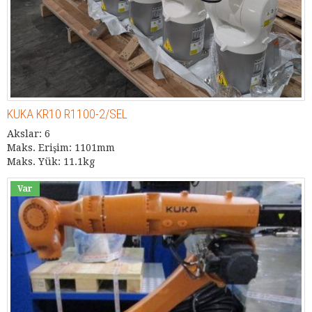
KUKA KR10 R1100-2/SEL
Akslar: 6
Maks. Erişim: 1101mm
Maks. Yük: 11.1kg
Var