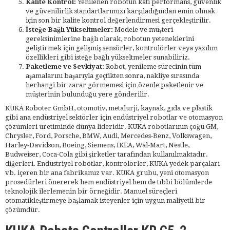
Kalite Kontrol:
Yenilenen robotun katı performans, güvenlik
ve güvenilirlik standartlarımızı karşıladığından emin olmak
için son bir kalite kontrol değerlendirmesi gerçekleştirilir.
İsteğe Bağlı Yükseltmeler:
Modele ve müşteri
gereksinimlerine bağlı olarak, robotun yeteneklerini
geliştirmek için gelişmiş sensörler, kontrolörler veya yazılım
özellikleri gibi isteğe bağlı yükseltmeler sunabiliriz.
Paketleme ve Sevkiyat:
Robot, yenileme sürecinin tüm
aşamalarını başarıyla geçtikten sonra, nakliye sırasında
herhangi bir zarar görmemesi için özenle paketlenir ve
müşterinin bulunduğu yere gönderilir.
KUKA Roboter GmbH, otomotiv, metalurji, kaynak, gıda ve plastik
gibi ana endüstriyel sektörler için endüstriyel robotlar ve otomasyon
çözümleri üretiminde dünya lideridir. KUKA robotlarının çoğu GM,
Chrysler, Ford, Porsche, BMW, Audi, Mercedes-Benz, Volkswagen,
Harley-Davidson, Boeing, Siemens, IKEA, Wal-Mart, Nestle,
Budweiser, Coca-Cola gibi şirketler tarafından kullanılmaktadır.
diğerleri. Endüstriyel robotlar, kontrolörler, KUKA yedek parçaları
vb. içeren bir ana fabrikamız var. KUKA grubu, yeni otomasyon
prosedürleri önererek hem endüstriyel hem de tıbbi bölümlerde
teknolojik ilerlemenin bir örneğidir. Manuel süreçleri
otomatikleştirmeye başlamak isteyenler için uygun maliyetli bir
çözümdür.