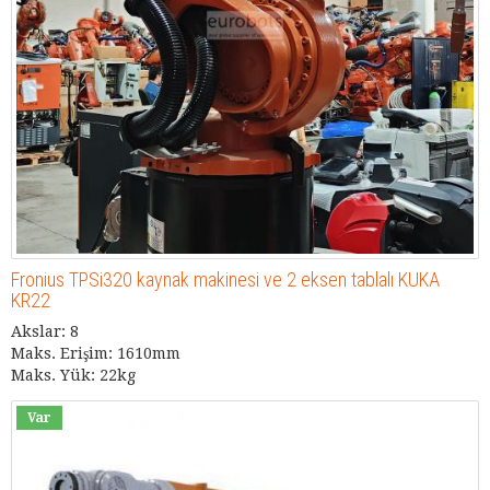
Fronius TPSi320 kaynak makinesi ve 2 eksen tablalı KUKA
KR22
Akslar: 8
Maks. Erişim: 1610mm
Maks. Yük: 22kg
Var