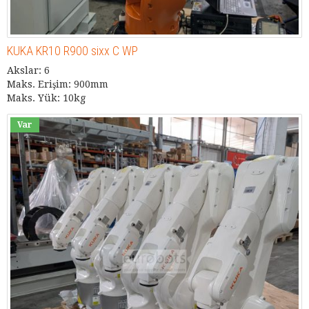
KUKA KR10 R900 sixx C WP
Akslar: 6
Maks. Erişim: 900mm
Maks. Yük: 10kg
Var