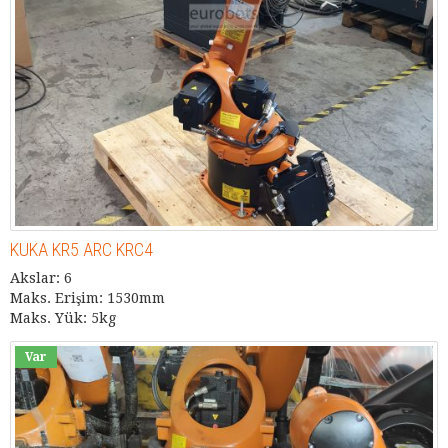
KUKA KR5 ARC KRC4
Akslar: 6
Maks. Erişim: 1530mm
Maks. Yük: 5kg
Var