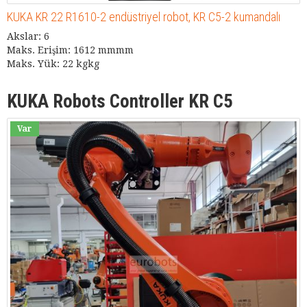
KUKA KR 22 R1610-2 endüstriyel robot, KR C5-2 kumandalı
Akslar: 6
Maks. Erişim: 1612 mmmm
Maks. Yük: 22 kgkg
KUKA Robots Controller KR C5
Var