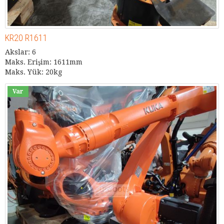
KR20 R1611
Akslar: 6
Maks. Erişim: 1611mm
Maks. Yük: 20kg
Var