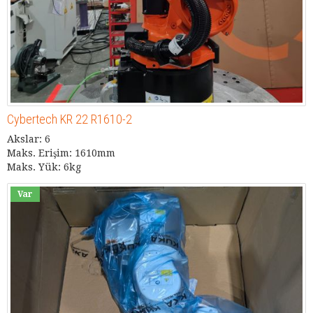
Cybertech KR 22 R1610-2
Akslar: 6
Maks. Erişim: 1610mm
Maks. Yük: 6kg
Var