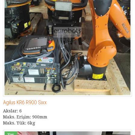
Agilus KR6 R900 Sixx
Akslar: 6
Maks. Erişim: 900mm
Maks. Yük: 6kg
Var