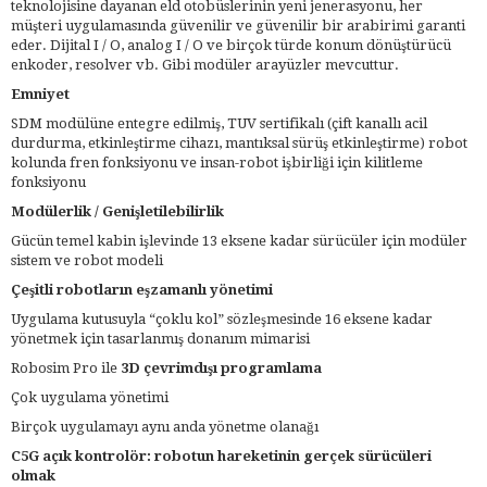
teknolojisine dayanan eld otobüslerinin yeni jenerasyonu, her
müşteri uygulamasında güvenilir ve güvenilir bir arabirimi garanti
eder. Dijital I / O, analog I / O ve birçok türde konum dönüştürücü
enkoder, resolver vb. Gibi modüler arayüzler mevcuttur.
Emniyet
SDM modülüne entegre edilmiş, TUV sertifikalı (çift kanallı acil
durdurma, etkinleştirme cihazı, mantıksal sürüş etkinleştirme) robot
kolunda fren fonksiyonu ve insan-robot işbirliği için kilitleme
fonksiyonu
Modülerlik / Genişletilebilirlik
Gücün temel kabin işlevinde 13 eksene kadar sürücüler için modüler
sistem ve robot modeli
Çeşitli robotların eşzamanlı yönetimi
Uygulama kutusuyla “çoklu kol” sözleşmesinde 16 eksene kadar
yönetmek için tasarlanmış donanım mimarisi
Robosim Pro ile
3D çevrimdışı programlama
Çok uygulama yönetimi
Birçok uygulamayı aynı anda yönetme olanağı
C5G açık kontrolör: robotun hareketinin gerçek sürücüleri
olmak