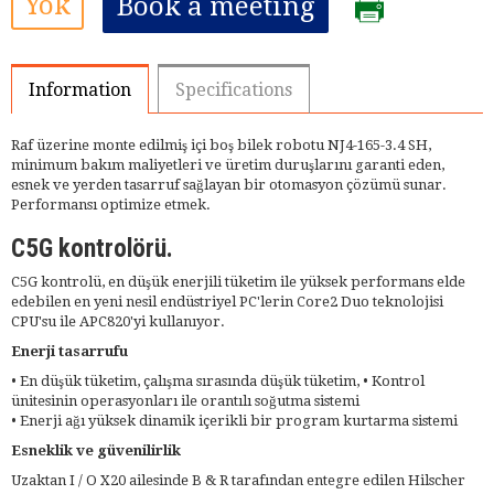
Yok
Book a meeting
Information
Specifications
Raf üzerine monte edilmiş içi boş bilek robotu NJ4-165-3.4 SH,
minimum bakım maliyetleri ve üretim duruşlarını garanti eden,
esnek ve yerden tasarruf sağlayan bir otomasyon çözümü sunar.
Performansı optimize etmek.
C5G kontrolörü.
C5G kontrolü, en düşük enerjili tüketim ile yüksek performans elde
edebilen en yeni nesil endüstriyel PC'lerin Core2 Duo teknolojisi
CPU'su ile APC820'yi kullanıyor.
Enerji tasarrufu
• En düşük tüketim, çalışma sırasında düşük tüketim, • Kontrol
ünitesinin operasyonları ile orantılı soğutma sistemi
• Enerji ağı yüksek dinamik içerikli bir program kurtarma sistemi
Esneklik ve güvenilirlik
Uzaktan I / O X20 ailesinde B & R tarafından entegre edilen Hilscher