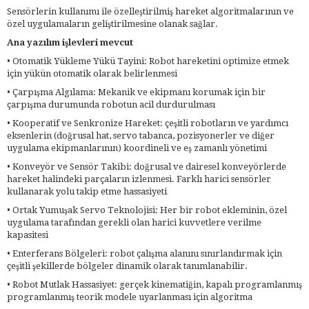
Sensörlerin kullanımı ile özelleştirilmiş hareket algoritmalarının ve
özel uygulamaların geliştirilmesine olanak sağlar.
Ana yazılım işlevleri mevcut
• Otomatik Yükleme Yükü Tayini: Robot hareketini optimize etmek
için yükün otomatik olarak belirlenmesi
• Çarpışma Algılama: Mekanik ve ekipmanı korumak için bir
çarpışma durumunda robotun acil durdurulması
• Kooperatif ve Senkronize Hareket: çeşitli robotların ve yardımcı
eksenlerin (doğrusal hat, servo tabanca, pozisyonerler ve diğer
uygulama ekipmanlarının) koordineli ve eş zamanlı yönetimi
• Konveyör ve Sensör Takibi: doğrusal ve dairesel konveyörlerde
hareket halindeki parçaların izlenmesi. Farklı harici sensörler
kullanarak yolu takip etme hassasiyeti
• Ortak Yumuşak Servo Teknolojisi: Her bir robot ekleminin, özel
uygulama tarafından gerekli olan harici kuvvetlere verilme
kapasitesi
• Enterferans Bölgeleri: robot çalışma alanını sınırlandırmak için
çeşitli şekillerde bölgeler dinamik olarak tanımlanabilir.
• Robot Mutlak Hassasiyet: gerçek kinematiğin, kapalı programlanmış
programlanmış teorik modele uyarlanması için algoritma